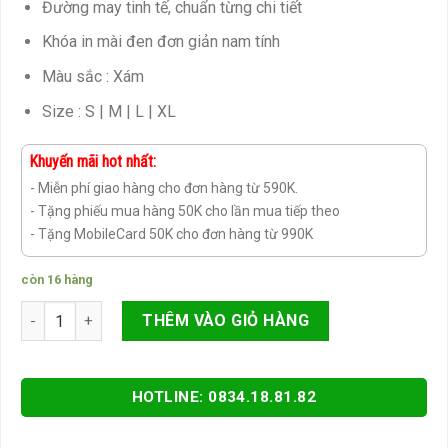
Đường may tinh tế, chuẩn từng chi tiết
Khóa in mài đen đơn giản nam tính
Màu sắc : Xám
Size : S | M | L | XL
Khuyến mãi hot nhất:
- Miễn phí giao hàng cho đơn hàng từ 590K.
- Tặng phiếu mua hàng 50K cho lần mua tiếp theo
- Tặng MobileCard 50K cho đơn hàng từ 990K
còn 16 hàng
Áo phao nam cao cấp hàng nhập khẩu số lượng
THÊM VÀO GIỎ HÀNG
HOTLINE: 0834.18.81.82