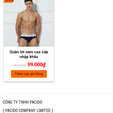
Quần lót nam cao cấp
nhập khẩu
99.000
₫
149.000
₫
Thêm vào giỏ hàng
CÔNG TY TNHH PACIDO
( PACIDO COMPANY LIMITED )