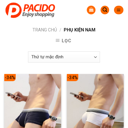
Skip
to
content
TRANG CHỦ
/
PHỤ KIỆN NAM
LỌC
-34%
-34%