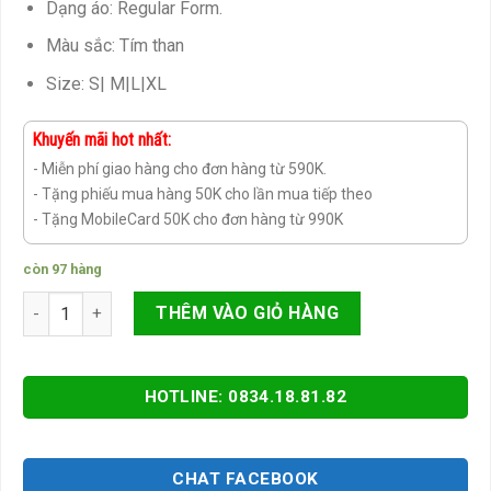
Dạng áo: Regular Form.
Màu sắc: Tím than
Size: S| M|L|XL
Khuyến mãi hot nhất:
- Miễn phí giao hàng cho đơn hàng từ 590K.
- Tặng phiếu mua hàng 50K cho lần mua tiếp theo
- Tặng MobileCard 50K cho đơn hàng từ 990K
còn 97 hàng
Quần lót nam cao cấp nhập khẩu số lượng
THÊM VÀO GIỎ HÀNG
HOTLINE: 0834.18.81.82
CHAT FACEBOOK