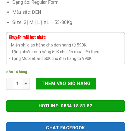
Dạng áo: Regular Form
Màu sắc: ĐEN
Size: S| M | L | XL – 55-80Kg
Khuyến mãi hot nhất:
- Miễn phí giao hàng cho đơn hàng từ 590K.
- Tặng phiếu mua hàng 50K cho lần mua tiếp theo
- Tặng MobileCard 50K cho đơn hàng từ 990K
còn 16 hàng
Áo khoác da nam cao cấp nhập khẩu số lượng
THÊM VÀO GIỎ HÀNG
HOTLINE: 0834.18.81.82
CHAT FACEBOOK