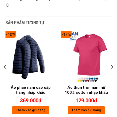
lú
SẢN PHẨM TƯƠNG TỰ
-10%
-13%
Áo phao nam cao cấp
Áo thun trơn nam nữ
hàng nhập khẩu
100% cotton nhập khẩu
369.000
₫
129.000
₫
Thêm vào giỏ hàng
Thêm vào giỏ hàng