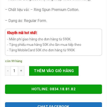
– Chất liệu vải: – Ring Spun Premium Cotton.
– Dạng áo: Regular Form.
Khuyến mãi hot nhất:
- Miễn phí giao hàng cho đơn hàng từ 590K.
- Tặng phiếu mua hàng 50K cho lần mua tiếp theo
- Tặng MobileCard 50K cho đơn hàng từ 990K
còn 99 hàng
Áo thun trơn nam nữ 100% cotton nhập khẩu số lượng
THÊM VÀO GIỎ HÀNG
HOTLINE: 0834.18.81.82
CHAT FACEBOOK