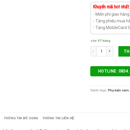
Khuyến mãi hot nhất:
- Miễn phí giao hàn
- Tặng phiếu mua hà
- Tặng MobileCard 
còn 97 hàng
Quần lót nam cao cấp 
TH
HOTLINE: 0834.
Danh mục:
Phụ kiện nam
THÔNG TIN BỔ SUNG
THÔNG TIN LIÊN HỆ: