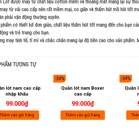
n Lót được may từ chất liệu cotton mềm và thoáng mát mang lại sự tho
ay từ vải cao cấp nên rất mềm mại, co giãn và thấm hút mồ hôi tốt ma
ần phải vận động thường xuyên.
phẩm có thiết kế đơn giản, chất liệu thấm hút tốt mang đến cho bạn cả
ộng và trẻ trung cho bạn.
g may tinh tế, tỉ mỉ và chắc chắn mang lại độ bền cao cho sản phẩm. Mà
PHẨM TƯƠNG TỰ
-34%
-34%
ần lót nam cao cấp
Quần lót nam Boxer
Quần 
nhập khẩu
cao cấp
99.000
₫
99.000
₫
Thêm vào giỏ hàng
Thêm vào giỏ hàng
Thê