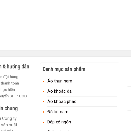
h & hướng dẫn
Danh mục sản phẩm
n đặt hàng
Áo thun nam
 thanh toán
 thực hiện
Áo khoác da
chuyển SHIP COD
Áo khoác phao
in chung
Đồ lót nam
ệu Công ty
Dép xỏ ngón
 sản xuất