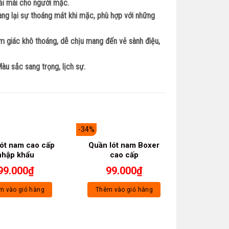
ải mái cho người mặc.
ng lại sự thoáng mát khi mặc, phù hợp với những
m giác khô thoáng, dễ chịu mang đến vẻ sành điệu,
u sắc sang trọng, lịch sự.
-34%
-34%
lót nam cao cấp
Quần lót nam Boxer
nhập khẩu
cao cấp
99.000
₫
99.000
₫
m vào giỏ hàng
Thêm vào giỏ hàng