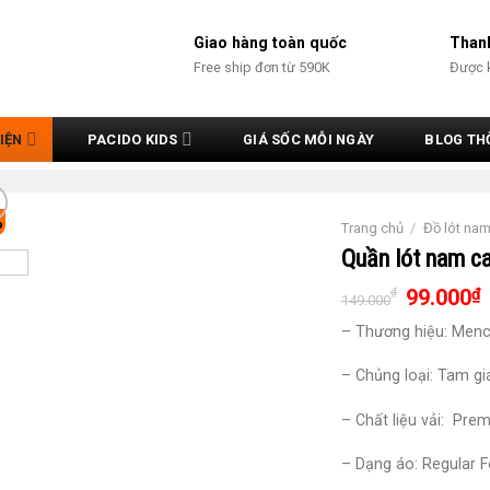
Giao hàng toàn quốc
Thanh
Free ship đơn từ 590K
Được 
IỆN
PACIDO KIDS
GIÁ SỐC MỖI NGÀY
BLOG TH
%
Trang chủ
/
Đồ lót na
Quần lót nam c
99.000
₫
₫
149.000
– Thương hiệu: Menc
– Chủng loại: Tam gi
– Chất liệu vải: Pre
– Dạng áo: Regular 