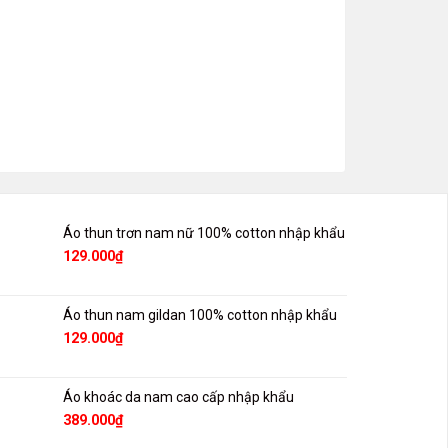
Quần lót
99
Thêm và
Áo thun trơn nam nữ 100% cotton nhập khẩu
129.000
₫
Áo thun nam gildan 100% cotton nhập khẩu
129.000
₫
Áo khoác da nam cao cấp nhập khẩu
389.000
₫