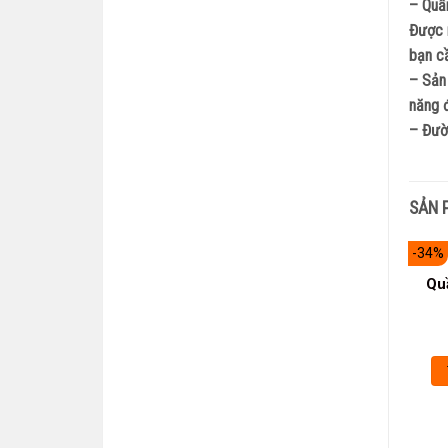
– Quầ
Được m
bạn c
– Sản 
năng đ
– Đườn
SẢN 
-34%
Qu