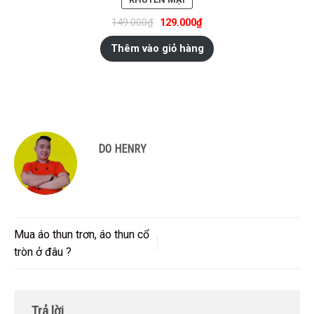
PHẨM
149.000
₫
129.000
₫
ĐANG
GIẢM
Thêm vào giỏ hàng
GIÁ
DO HENRY
Mua áo thun trơn, áo thun cổ
tròn ở đâu ?
Trả lời