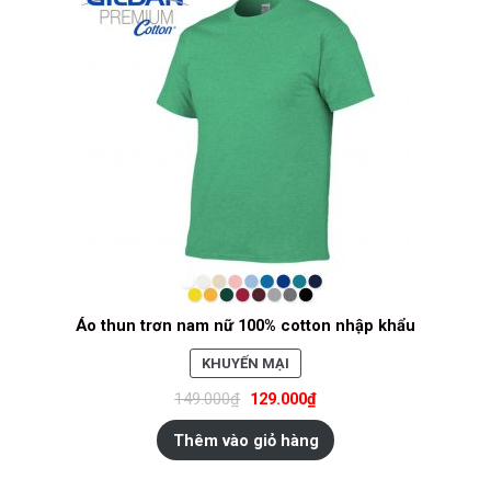
Áo thun trơn nam nữ 100% cotton nhập khẩu
SẢN
KHUYẾN MẠI
PHẨM
149.000
₫
129.000
₫
ĐANG
GIẢM
Thêm vào giỏ hàng
GIÁ