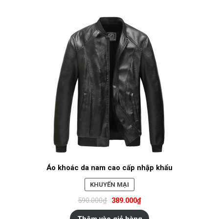
Áo khoác da nam cao cấp nhập khẩu
SẢN
KHUYẾN MẠI
PHẨM
590.000
₫
389.000
₫
ĐANG
GIẢM
Thêm vào giỏ hàng