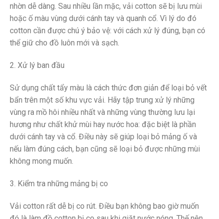
nhờn dễ dàng. Sau nhiều lần mặc, vải cotton sẽ bị lưu mùi
hoặc ố màu vùng dưới cánh tay và quanh cổ. Vì lý do đó
cotton cần được chú ý bảo vệ: với cách xử lý đúng, bạn có
thể giữ cho đồ luôn mới và sạch.
2. Xử lý ban đầu
Sử dụng chất tẩy màu là cách thức đơn giản để loại bỏ vết
bẩn trên một số khu vực vải. Hãy tập trung xử lý những
vùng ra mồ hôi nhiều nhất và những vùng thường lưu lại
hương như chất khử mùi hay nước hoa: đặc biệt là phần
dưới cánh tay và cổ. Điều này sẽ giúp loại bỏ mảng ố và
nếu làm đúng cách, bạn cũng sẽ loại bỏ được những mùi
không mong muốn.
3. Kiểm tra những mảng bị co
Vải cotton rất dễ bị co rút. Điều bạn không bao giờ muốn
đó là làm đồ cotton bị co sau khi giặt nước nóng. Thế nên,