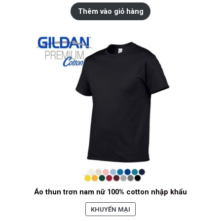
GIẢM
Thêm vào giỏ hàng
GIÁ
Áo thun trơn nam nữ 100% cotton nhập khẩu
SẢN
KHUYẾN MẠI
PHẨM