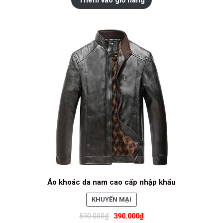
GIÁ
Áo khoác da nam cao cấp nhập khẩu
SẢN
KHUYẾN MẠI
PHẨM
590.000
₫
390.000
₫
ĐANG