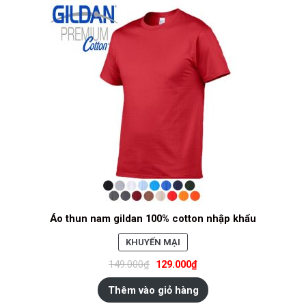
Áo thun nam gildan 100% cotton nhập khẩu
SẢN
KHUYẾN MẠI
PHẨM
149.000
₫
129.000
₫
ĐANG
GIẢM
Thêm vào giỏ hàng
GIÁ