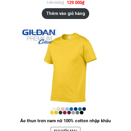
149.000
₫
129.000
₫
ĐANG
GIẢM
Thêm vào giỏ hàng
GIÁ
Áo thun trơn nam nữ 100% cotton nhập khẩu
SẢN
KHUYẾN MẠI